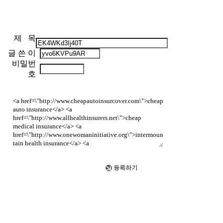
제 목
글 쓴 이
비밀번
호