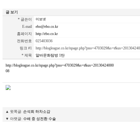
글 보기
* 글쓴이
이보넷
E-mail
ebo@ebo.co.kr
홈페이지
http://ebo.co.kr
전화번호
025403036
링크 #1
http://blogleague.co.kr/npage.php?pno=4703029&s=t&us=20130424
* 제목
알바문화탐방 1탄
http://blogleague.co.kr/npage.php?pno=4703029&s=t&us=20130424000
08
▲ 윗쪽글:
손석희 하차소감
▼ 아랫글:
수배 중 성전환 수술